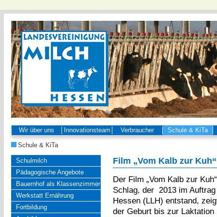
Wir über uns
Innovationsteam
Verbraucher
Schule & KiTa
Schule & KiTa
Film „Vom Kalb zur Kuh“
Schulmilch
Pädagogische Angebote
Der Film „Vom Kalb zur Kuh“
Bauernhof als Klassenzimmer
Schlag, der 2013 im Auftrag
Werkstatt Ernährung
Hessen (LLH) entstand, zeig
Fortbildung
der Geburt bis zur Laktation