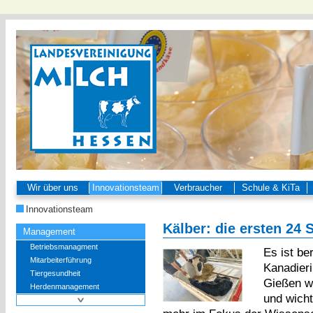
Wir über uns
Innovationsteam
Verbraucher
Schule & KiTa
Innovationsteam
Kälber: die ersten 24 
Management
Betriebsmanagment
Es ist be
Mitarbeiterführung
Kanadieri
Tiergesundheit
Gießen wa
Herdenmanagement
und wicht