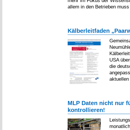
mehr im Fokus der Wissensc
allem in den Betrieben muss
Kälberleitfaden „Paar
Gemeinsa
Neumühle
Kälberlei
USA übers
die deut
angepasst
aktuelle
MLP Daten nicht nur fü
kontrollieren!
Leistungs
monatlich