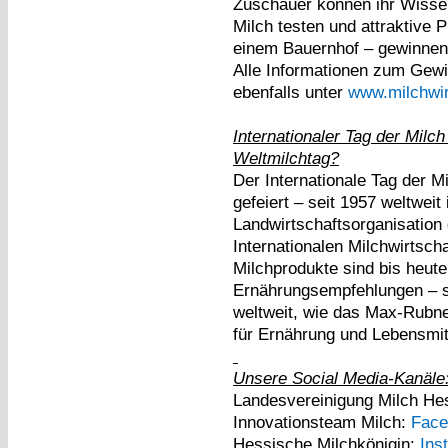
Zuschauer können ihr Wissen
Milch testen und attraktive 
einem Bauernhof – gewinnen.
Alle Informationen zum Gewi
ebenfalls unter
www.milchwir
Internationaler Tag der Milc
Weltmilchtag?
Der Internationale Tag der M
gefeiert – seit 1957 weltweit
Landwirtschaftsorganisation
Internationalen Milchwirtsch
Milchprodukte sind bis heute
Ernährungsempfehlungen – s
weltweit, wie das Max-Rubner
für Ernährung und Lebensmitt
Unsere Social Media-Kanäle
Landesvereinigung Milch H
Innovationsteam Milch:
Face
Hessische Milchkönigin:
Ins