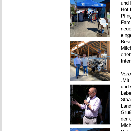
und 
Hof 
Pfin
Fami
neue
eing
Besu
Milc
erle
Inte
Verb
„Mit
und 
Lebe
Staa
Land
Gruß
der 
Mich