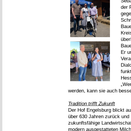
Seba
der 
gege
Schn
Baue
Krei
über
Baue
Er u
Vera
Dial
funk
Hess
„Wer
werden, kann sie auch besse
Tradition trifft Zukunft
Der Hof Engelsburg blickt a
über 630 Jahren zurück und 
zukunftsfähige Landwirtschaf
modern ausgestatteten Milchku