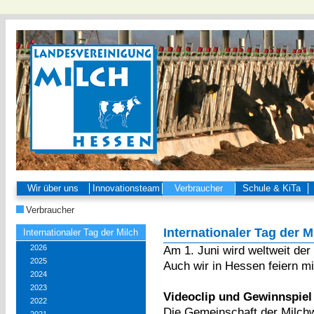
Wir über uns
Innovationsteam
Verbraucher
Schule & KiTa
Verbraucher
Internationaler Tag der M
Internationaler Tag der Milch
2026
Am 1. Juni wird weltweit der
2025
Auch wir in Hessen feiern mi
2024
2023
Videoclip und Gewinnspiel
2022
Die Gemeinschaft der Milchw