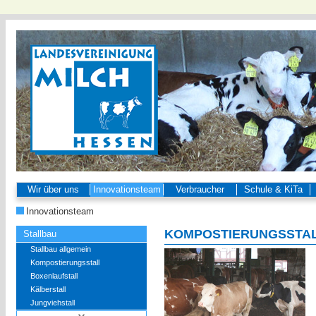
Wir über uns
Innovationsteam
Verbraucher
Schule & KiTa
Innovationsteam
KOMPOSTIERUNGSSTA
Stallbau
Stallbau allgemein
Kompostierungsstall
Boxenlaufstall
Kälberstall
Jungviehstall