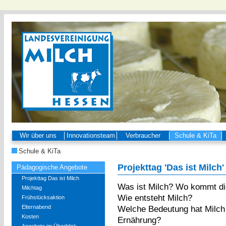
Wir über uns
Innovationsteam
Verbraucher
Schule & KiTa
Schule & KiTa
Projekttag 'Das ist Milch'
Pädagogische Angebote
Projekttag Das ist Milch
Was ist Milch? Wo kommt di
Milchtag
Wie entsteht Milch?
Frühstücksaktion
Elternabend
Welche Bedeutung hat Milc
Kosten
Ernährung?