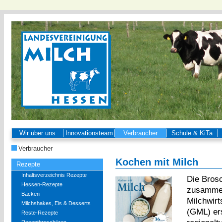
Wir über uns
Innovationsteam
Verbraucher
Schule & KiTa
Verbraucher
Kochen mit Milch
Rezepte
Inhaltsverzeichnis Rezepte
Die Brosc
Hessen-Rezepte
zusammen
Backen
Milchwirt
Milchshakes, Eis & Desserts
(GML) ers
Reste-Rezepte