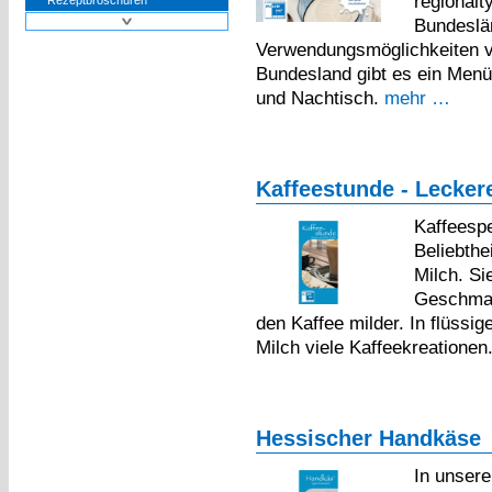
regional
Rezeptbroschüren
Bundeslän
Verwendungsmöglichkeiten v
Bundesland gibt es ein Men
und Nachtisch.
mehr …
Kaffeestunde - Lecker
Kaffeespe
Beliebthei
Milch. Si
Geschmac
den Kaffee milder. In flüssi
Milch viele Kaffeekreationen
Hessischer Handkäse
In unsere