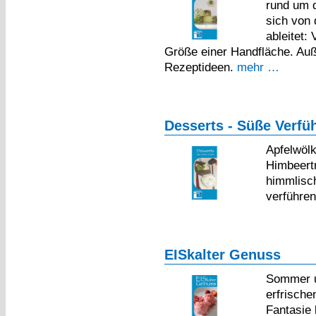
rund um 
sich von 
ableitet:
Größe einer Handfläche. Auß
Rezeptideen.
mehr …
Desserts - Süße Verfüh
Apfelwöl
Himbeertr
himmlisc
verführen
EISkalter Genuss
Sommer u
erfrische
Fantasie 