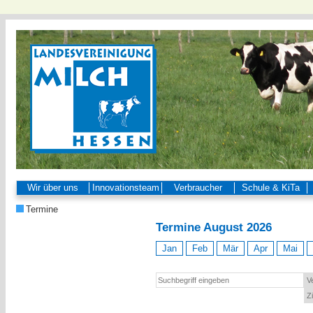
Wir über uns
Innovationsteam
Verbraucher
Schule & KiTa
Termine
Termine August 2026
Jan
Feb
Mär
Apr
Mai