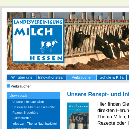
Wir über uns
Innovationsteam
Verbraucher
Schule & KiTa
Verbraucher
Unsere Rezept- und Inf
Downloads
Unsere Infomaterialien
Hier finden Sie
Hessische Milch-&Käsestraße
direkten Heru
Rezept-Broschüre
Thema Milch, 
Faktenblätter
Rezepte oder 
Infos zum Thema Nachhaltigkeit