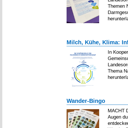
Themen Na
Darmgesun
herunter
Milch, Kühe, Klima: I
In Kooper
Gemeinsch
Landesorg
Thema Nac
herunter
Wander-Bingo
MACHT D
Augen dur
entdecken