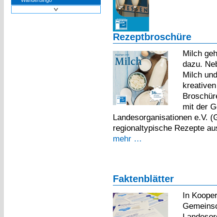
Wanderbingo
Rezeptbroschüre
Milch geh
dazu. Neb
Milch und
kreativen
Broschür
mit der G
Landesorganisationen e.V. (G
regionaltypische Rezepte a
mehr …
Faktenblätter
In Kooper
Gemeinsch
Landesorg