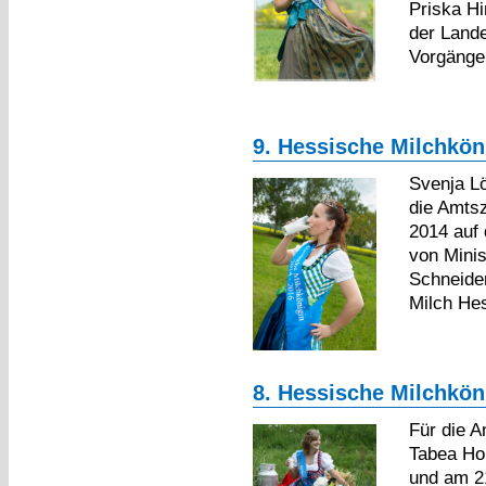
Priska Hi
der Lande
Vorgänger
9. Hessische Milchköni
Svenja Lö
die Amtsz
2014 auf
von Minis
Schneider
Milch He
8. Hessische Milchköni
Für die A
Tabea Ho
und am 2