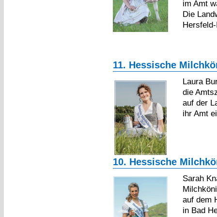
im Amt w
Die Land
Hersfeld-
11. Hessische Milchkön
Laura Bur
die Amtsz
auf der 
ihr Amt e
10. Hessische Milchkön
Sarah Kn
Milchköni
auf dem 
in Bad He