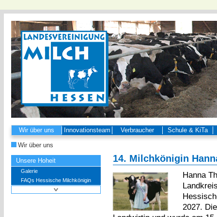
Wir über uns
Innovationsteam
Verbraucher
Schule & KiTa
Wir über uns
14. Milchkönigin Hanna
Unsere Hoheit
Galerie
Hanna Th
FAQs Hessische Milchkönigin
Landkreis
Hessische
2027. Die